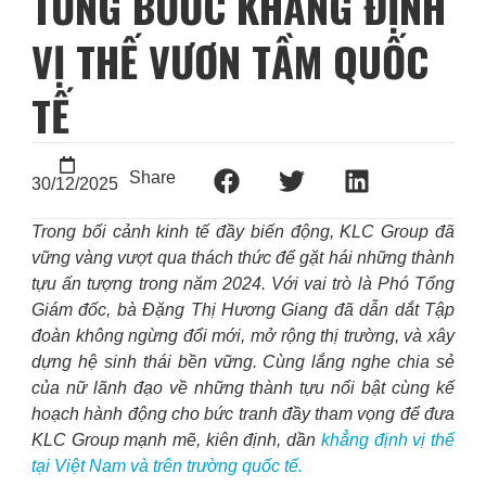
TỪNG BƯỚC KHẲNG ĐỊNH
VỊ THẾ VƯƠN TẦM QUỐC
TẾ
Share
30/12/2025
Trong bối cảnh kinh tế đầy biến động, KLC Group đã
vững vàng vượt qua thách thức để gặt hái những thành
tựu ấn tượng trong năm 2024. Với vai trò là Phó Tổng
Giám đốc, bà Đặng Thị Hương Giang đã dẫn dắt Tập
đoàn không ngừng đổi mới, mở rộng thị trường, và xây
dựng hệ sinh thái bền vững. Cùng lắng nghe chia sẻ
của nữ lãnh đạo về những thành tựu nổi bật cùng kế
hoạch hành động cho bức tranh đầy tham vọng để đưa
KLC Group mạnh mẽ, kiên định, dần
khẳng định vị thế
tại Việt Nam và trên trường quốc tế.