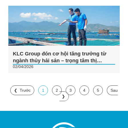
KLC Group đón cơ hội tăng trưởng từ
ngành thủy hải sản – trọng tâm thị
02/04/2026
trường Trung Quốc
Trước
1
2
3
4
5
Sau