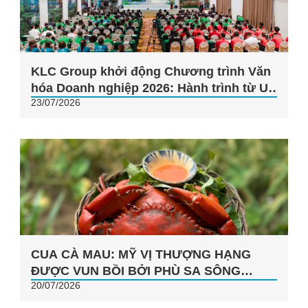
KLC Group khởi động Chương trình Văn
hóa Doanh nghiệp 2026: Hành trình từ Uy
23/07/2026
tín, Thành công đến Thịnh vượng
CUA CÀ MAU: MỸ VỊ THƯỢNG HẠNG
ĐƯỢC VUN BỒI BỞI PHÙ SA SÔNG
20/07/2026
NƯỚC