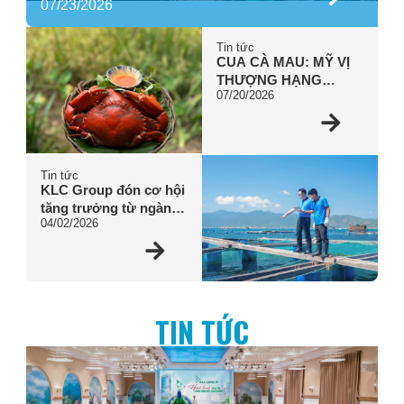
07/23/2026
Thành công đến Thịnh vượng
Tin tức
CUA CÀ MAU: MỸ VỊ
THƯỢNG HẠNG
07/20/2026
ĐƯỢC VUN BỒI BỞI
PHÙ SA SÔNG NƯỚC
Tin tức
KLC Group đón cơ hội
tăng trưởng từ ngành
04/02/2026
thủy hải sản – trọng
tâm thị trường Trung
Quốc
TIN TỨC