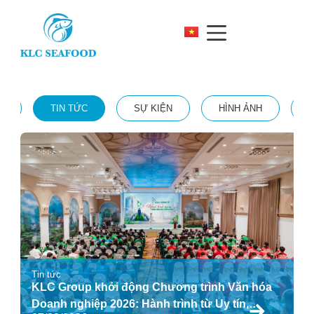
Ả
TIN TỨC
SỰ KIỆN
HÌNH ẢNH
V
Tin tức
KLC Group khởi động Chương trình Văn hóa
Doanh nghiệp 2026: Hành trình từ Uy tín,