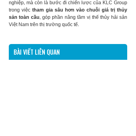
nghiệp, mà còn là bước đi chiến lược của KLC Group
trong việc
tham gia sâu hơn vào chuỗi giá trị thủy
sản toàn cầu
, góp phần nâng tầm vị thế thủy hải sản
Việt Nam trên thị trường quốc tế.
BÀI VIẾT LIÊN QUAN
KLC GROUP KHỞI ĐỘNG CHƯƠNG TRÌNH
VĂN HÓA DOANH NGHIỆP 2026: HÀNH
TRÌNH TỪ UY TÍN, THÀNH CÔNG ĐẾN
THỊNH VƯỢNG
23/07/2026