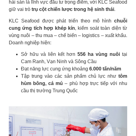
hải sản là lĩnh vực đầu tư trọng điểm, với KLC Seafood
giữ vai trò
trụ cột chiến lược trong hệ sinh thái
.
KLC Seafood được phát triển theo mô hình
chuỗi
cung ứng tích hợp khép kín
, kiểm soát toàn diện từ
vùng nuôi – thu mua – chế biến – logistics – xuất khẩu.
Doanh nghiệp hiện:
Sở hữu và liên kết hơn
556 ha vùng nuôi
tại
Cam Ranh, Vạn Ninh và Sông Cầu
Đạt năng lực cung ứng khoảng
6.000 tấn/năm
Tập trung vào các sản phẩm chủ lực như
tôm
hùm bông, cá mú
– phù hợp trực tiếp với nhu
cầu thị trường Trung Quốc