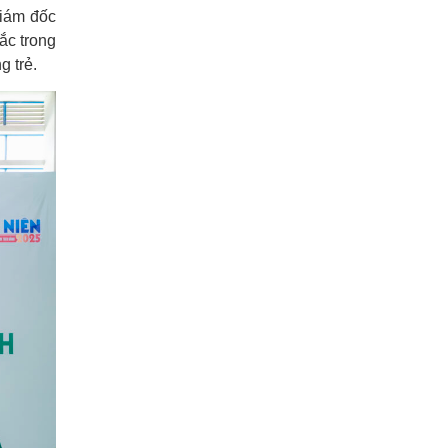
iám đốc
ắc trong
g trẻ.