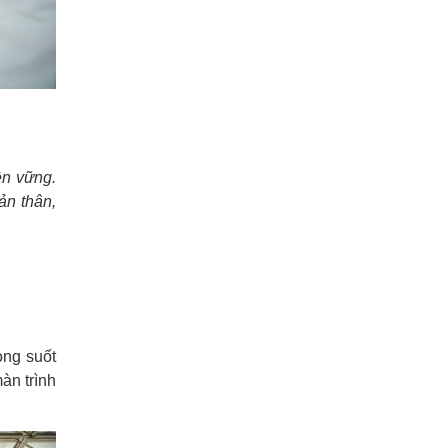
ền vững.
ản thân,
ong suốt
àn trình