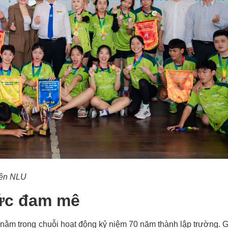
iên NLU
sức đam mê
ằm trong chuỗi hoạt động kỷ niệm 70 năm thành lập trường. 