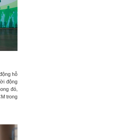
 động hỗ
lời động
song đó,
CM trong