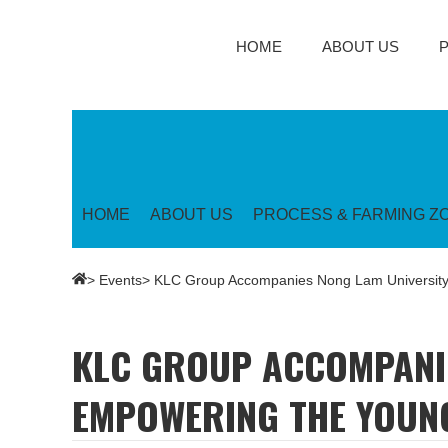
HOME
ABOUT US
HOME
ABOUT US
PROCESS & FARMING Z
> KLC Group Accompanies Nong Lam University
>
Events
KLC GROUP ACCOMPANIE
EMPOWERING THE YOUN