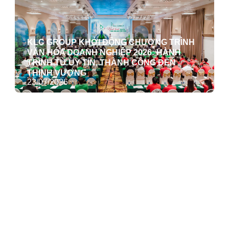
KLC GROUP KHỞI ĐỘNG CHƯƠNG TRÌNH
VĂN HÓA DOANH NGHIỆP 2026: HÀNH
TRÌNH TỪ UY TÍN, THÀNH CÔNG ĐẾN
THỊNH VƯỢNG
23/07/2026
CUA CÀ MAU: MỸ VỊ THƯỢNG HẠNG ĐƯỢC
VUN BỒI BỞI PHÙ SA SÔNG NƯỚC
20/07/2026