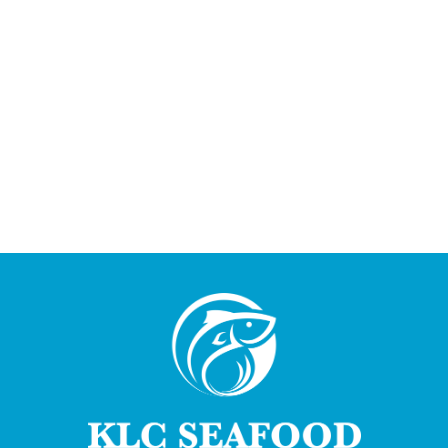
KLC GROUP ĐÓN CƠ HỘI TĂNG TRƯỞNG
TỪ NGÀNH THỦY HẢI SẢN – TRỌNG TÂM
THỊ TRƯỜNG TRUNG QUỐC
02/04/2026