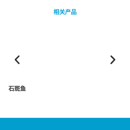
相关产品
石斑鱼
香