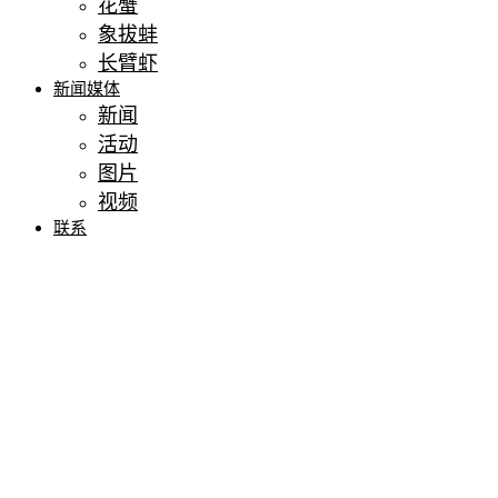
花蟹
象拔蚌
长臂虾
新闻媒体
新闻
活动
图片
视频
联系