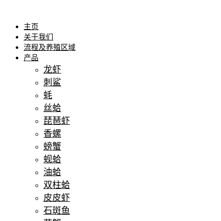
Skip
to
content
主页
关于我们
流程及养殖区域
产品
龙虾
刺鲨
蚝
丝蛤
琵琶虾
香螺
螃蟹
蚬蛤
油蛤
双柱蛤
皮皮虾
石斑鱼