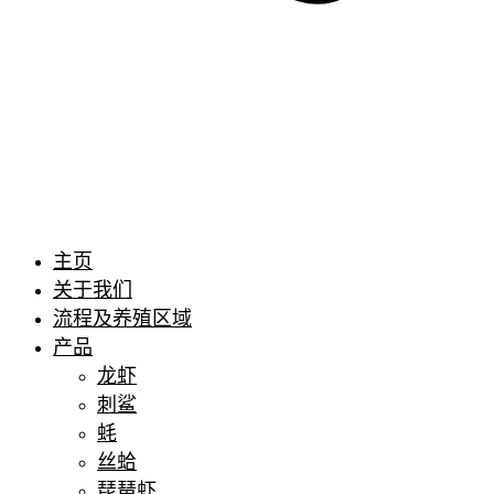
主页
关于我们
流程及养殖区域
产品
龙虾
刺鲨
蚝
丝蛤
琵琶虾