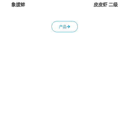
象拔蚌
皮皮虾 二级
产品
证书
KLC Seafood生态体系由完善的法律认证体系统和食品安全
标准公证，这些证书由专业主管机构颁发给两家成员企业—
发利和嘉盛发。涵盖食品安全条件证书、符合水产品生产—
加工—出口资质的证书，以及HACCP质量管理体系，共同
构成了KLC Seafood规范运营、透明管理并严格遵守国内外
市场要求的坚实基础。这正是KLC Seafood在整个供应链中
对产品质量、可追溯性及长期信誉所作出的坚定承诺。
HACCP —— 危害分析与关键控制点体系