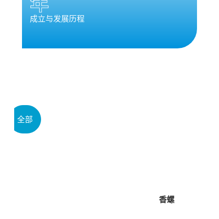
年
成立与发展历程
产品
全部
香螺
龙虾
石斑鱼
螃蟹
花蟹
香螺